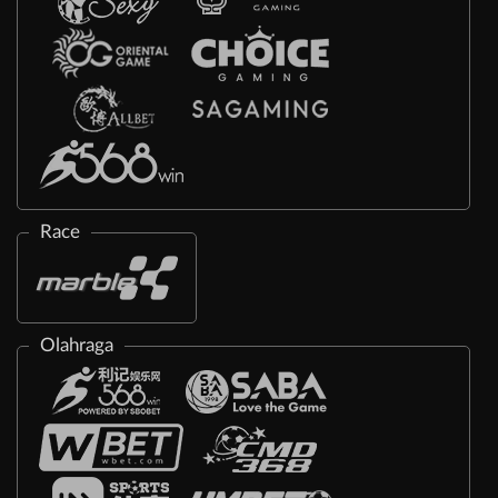
Race
Olahraga