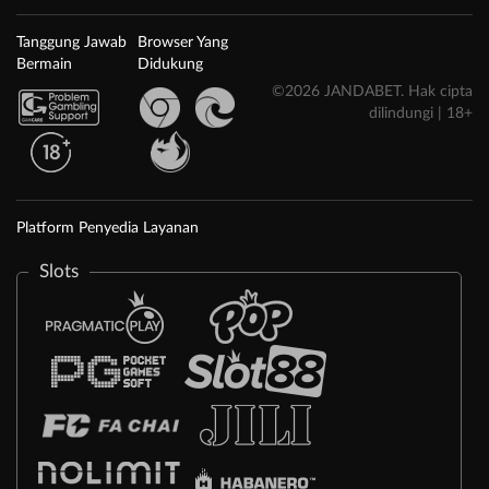
Tanggung Jawab
Browser Yang
Bermain
Didukung
©2026 JANDABET. Hak cipta
dilindungi | 18+
Platform Penyedia Layanan
Slots