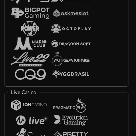
Live Casino