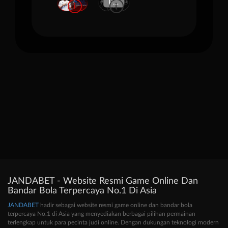
i
i
JANDABET - Website Resmi Game Online Dan
Bandar Bola Terpercaya No.1 Di Asia
JANDABET
hadir sebagai website resmi game online dan bandar bola
terpercaya No.1 di Asia yang menyediakan berbagai pilihan permainan
terlengkap untuk para pecinta judi online. Dengan dukungan teknologi modern