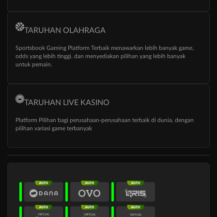
TARUHAN OLAHRAGA
Sportsbook Gaming Platform Terbaik menawarkan lebih banyak game,
odds yang lebih tinggi, dan menyediakan pilihan yang lebih banyak
untuk pemain.
TARUHAN LIVE KASINO
Platform Pilihan bagi perusahaan-perusahaan terbaik di dunia, dengan
pilihan variasi game terbanyak