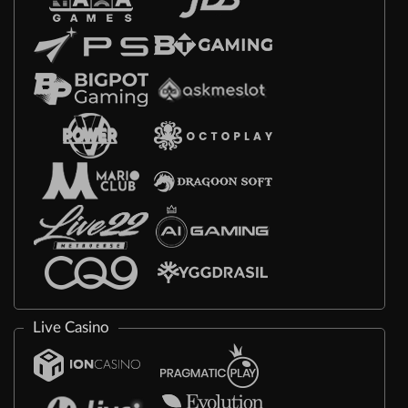
Live Casino