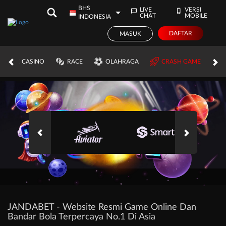
BHS
LIVE
VERSI
CHAT
MOBILE
INDONESIA
DAFTAR
MASUK
LIVE CASINO
RACE
OLAHRAGA
CRASH GAME
JANDABET - Website Resmi Game Online Dan
Bandar Bola Terpercaya No.1 Di Asia