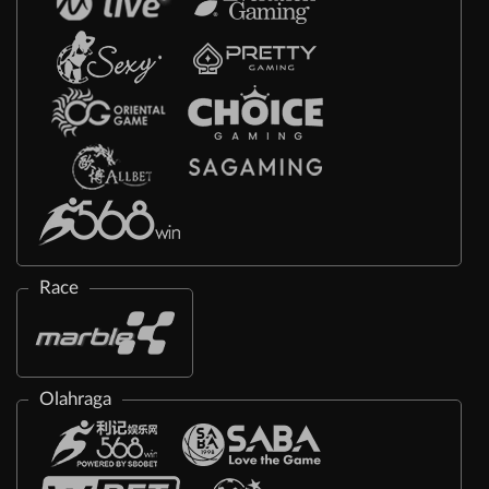
Race
Olahraga