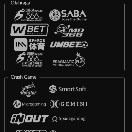
Olahraga
Crash Game