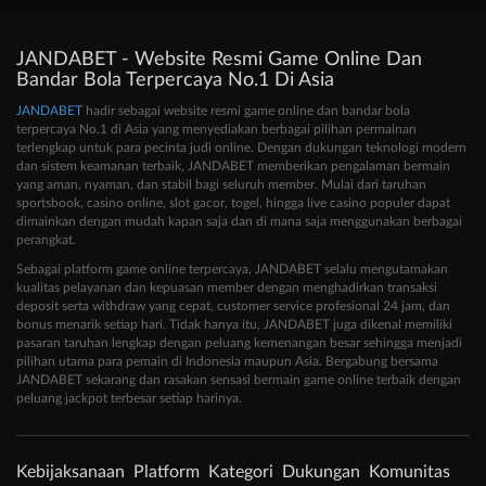
JANDABET - Website Resmi Game Online Dan
Bandar Bola Terpercaya No.1 Di Asia
JANDABET
hadir sebagai website resmi game online dan bandar bola
terpercaya No.1 di Asia yang menyediakan berbagai pilihan permainan
terlengkap untuk para pecinta judi online. Dengan dukungan teknologi modern
dan sistem keamanan terbaik, JANDABET memberikan pengalaman bermain
yang aman, nyaman, dan stabil bagi seluruh member. Mulai dari taruhan
sportsbook, casino online, slot gacor, togel, hingga live casino populer dapat
dimainkan dengan mudah kapan saja dan di mana saja menggunakan berbagai
perangkat.
Sebagai platform game online terpercaya, JANDABET selalu mengutamakan
kualitas pelayanan dan kepuasan member dengan menghadirkan transaksi
deposit serta withdraw yang cepat, customer service profesional 24 jam, dan
bonus menarik setiap hari. Tidak hanya itu, JANDABET juga dikenal memiliki
pasaran taruhan lengkap dengan peluang kemenangan besar sehingga menjadi
pilihan utama para pemain di Indonesia maupun Asia. Bergabung bersama
JANDABET sekarang dan rasakan sensasi bermain game online terbaik dengan
peluang jackpot terbesar setiap harinya.
Kebijaksanaan
Platform
Kategori
Dukungan
Komunitas