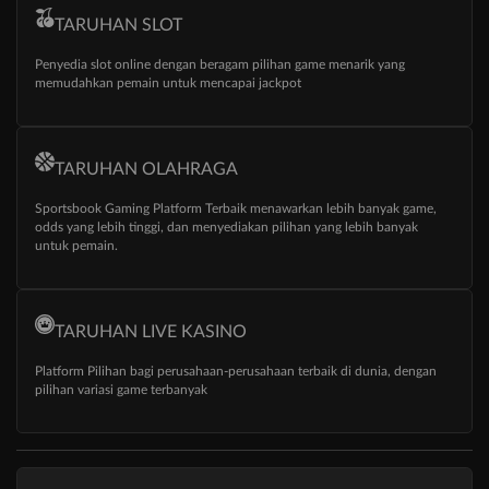
TARUHAN SLOT
Penyedia slot online dengan beragam pilihan game menarik yang
memudahkan pemain untuk mencapai jackpot
TARUHAN OLAHRAGA
Sportsbook Gaming Platform Terbaik menawarkan lebih banyak game,
odds yang lebih tinggi, dan menyediakan pilihan yang lebih banyak
untuk pemain.
TARUHAN LIVE KASINO
Platform Pilihan bagi perusahaan-perusahaan terbaik di dunia, dengan
pilihan variasi game terbanyak