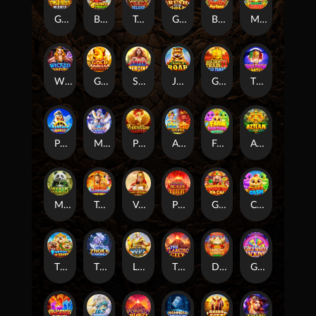
Gold Rush Mania
BUILDER'S FRENZY
Treasure Train Deluxe
Gold Rush
Bao Zhu Fortune
MUMMY'S CURSE
WICKED FORTUNE
GOLD AROWANA
SUPER HEROINE
JUNGLE ROAR
GOLDEN TRAIN 2
The Hallowin Bats
PENGUIN QUEST
Magic Bingo Queen
Phoenix Link - Collection
ANGELVSDEVIL SEA DUEL
Farm Fortune Wheel
Aztlan Gems
Mystic Panda
Triple Supreme Xtreme Treasure
Valiant of Athena
Pompeii’s Blaze 1000
GONG XI FA CAI
Clucky Cash
THE PUPPIES IN EGYPT
Thor's Hammer
LORD OF THE GODS
THE FLAME CITY
Dancing Golden Drums
Gold Wheel Jackpot