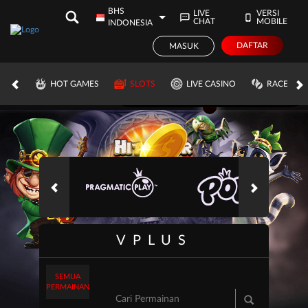
BHS
LIVE
VERSI
CHAT
MOBILE
INDONESIA
DAFTAR
MASUK
IDR
UPDATING
HOT GAMES
SLOTS
LIVE CASINO
RACE
VPLUS
SEMUA
PERMAINAN