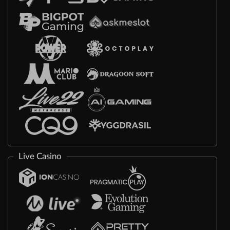
Live Casino