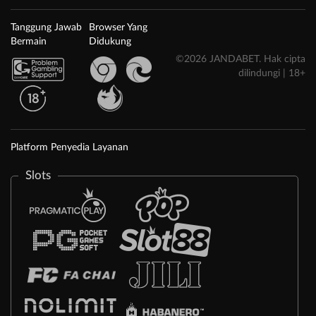
Tanggung Jawab
Browser Yang
Bermain
Didukung
©2026 JANDABET. Hak cipta
dilindungi | 18+
Platform Penyedia Layanan
Slots