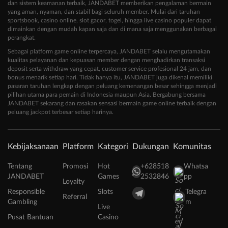
dan sistem keamanan terbaik, JANDABET memberikan pengalaman bermain
yang aman, nyaman, dan stabil bagi seluruh member. Mulai dari taruhan
sportsbook, casino online, slot gacor, togel, hingga live casino populer dapat
dimainkan dengan mudah kapan saja dan di mana saja menggunakan berbagai
perangkat.
Sebagai platform game online terpercaya, JANDABET selalu mengutamakan
kualitas pelayanan dan kepuasan member dengan menghadirkan transaksi
deposit serta withdraw yang cepat, customer service profesional 24 jam, dan
bonus menarik setiap hari. Tidak hanya itu, JANDABET juga dikenal memiliki
pasaran taruhan lengkap dengan peluang kemenangan besar sehingga menjadi
pilihan utama para pemain di Indonesia maupun Asia. Bergabung bersama
JANDABET sekarang dan rasakan sensasi bermain game online terbaik dengan
peluang jackpot terbesar setiap harinya.
Kebijaksanaan
Platform
Kategori
Dukungan
Komunitas
Tentang
Promosi
Hot
+628518
Whatsa
JANDABET
Games
2532846
pp
Loyalty
Responsible
Slots
Telegra
Referral
Gambling
m
Live
Pusat Bantuan
Casino